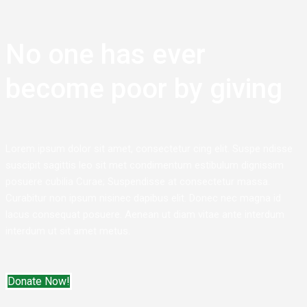
No one has ever
become poor by giving
Lorem ipsum dolor sit amet, consectetur cing elit. Suspe ndisse
suscipit sagittis leo sit met condimentum estibulum dignissim
posuere cubilia Curae; Suspendisse at consectetur massa.
Curabitur non ipsum nisinec dapibus elit. Donec nec magna id
lacus consequat posuere. Aenean ut diam vitae ante interdum
interdum ut sit amet metus.
Donate Now!