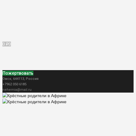
0
₽
0
Пожертвовать
Омск
,
644113
,
Россия
+7962 050 6185
nehemia@mail.ru