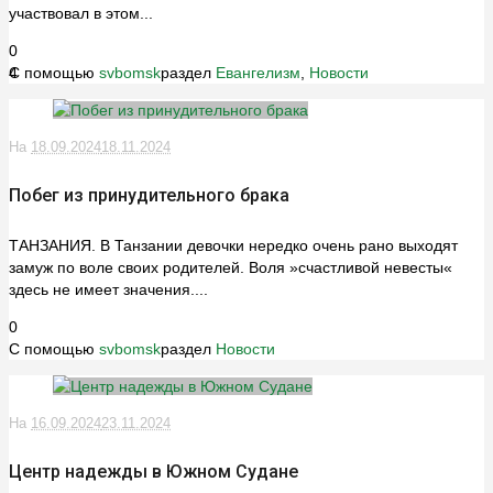
участвовал в этом...
0
4
С помощью
svbomsk
раздел
Евангелизм
,
Новости
На
18.09.2024
18.11.2024
Побег из принудительного брака
ТАНЗАНИЯ. В Танзании девочки нередко очень рано выходят
замуж по воле своих родителей. Воля »счастливой невесты«
здесь не имеет значения....
0
С помощью
svbomsk
раздел
Новости
На
16.09.2024
23.11.2024
Центр надежды в Южном Судане