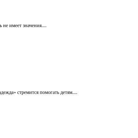
не имеет значения....
жда» стремится помогать детям....