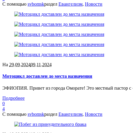
С помощью
svbomsk
раздел
Евангелизм
,
Новости
На
29.09.2024
09.11.2024
Мотоцикл доставлен до места назначения
ЭФИОПИЯ. Привет из города Оморате! Это местный пастор с «в
Подробнее
0
4
С помощью
svbomsk
раздел
Евангелизм
,
Новости