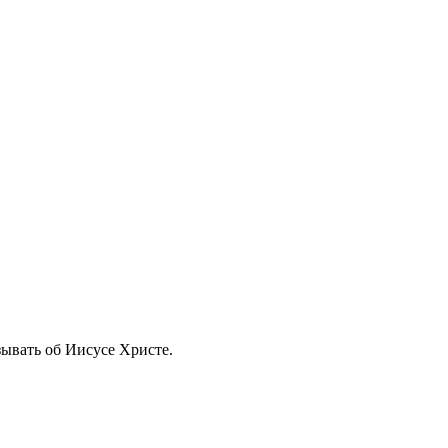
Curae; Suspendisse at consectetur massa. Curabitur non ipsum nisinec
ывать об Иисусе Христе.