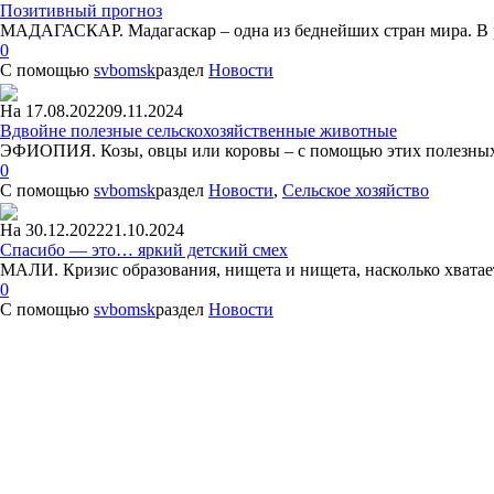
Позитивный прогноз
МАДАГАСКАР. Мадагаскар – одна из беднейших стран мира. В ре
0
С помощью
svbomsk
раздел
Новости
На
17.08.2022
09.11.2024
Вдвойне полезные сельскохозяйственные животные
ЭФИОПИЯ. Козы, овцы или коровы – с помощью этих полезных
0
С помощью
svbomsk
раздел
Новости
,
Сельское хозяйство
На
30.12.2022
21.10.2024
Спасибо — это… яркий детский смех
МАЛИ. Кризис образования, нищета и нищета, насколько хватает г
0
С помощью
svbomsk
раздел
Новости