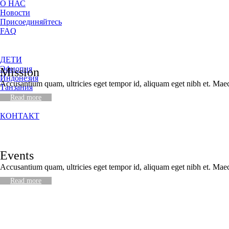
О НАС
Новости
Присоединяйтесь
FAQ
ДЕТИ
Эфиопия
Mission
Индонезия
Accusantium quam, ultricies eget tempor id, aliquam eget nibh et. Mae
Танзания
Буркина Фасо
Read more
КОНТАКТ
Events
Accusantium quam, ultricies eget tempor id, aliquam eget nibh et. Mae
Read more