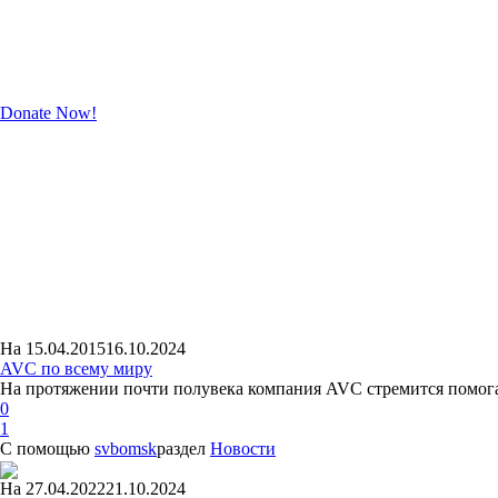
Lorem ipsum dolor sit amet, consectetur cing elit. Suspe ndisse suscipi
dapibus elit. Donec nec magna id lacus consequat posuere. Aenean ut di
Donate Now!
На
15.04.2015
16.10.2024
AVC по всему миру
На протяжении почти полувека компания AVC стремится помога
0
1
С помощью
svbomsk
раздел
Новости
На
27.04.2022
21.10.2024