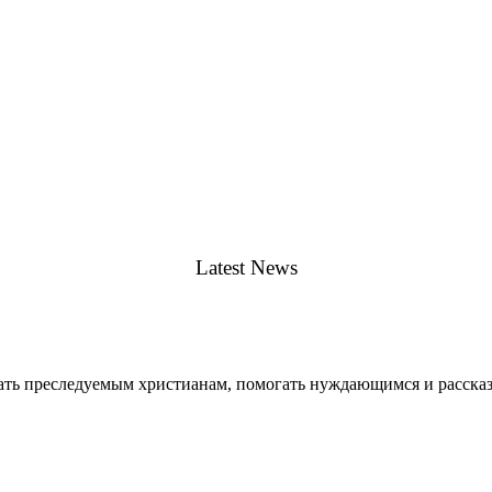
t sagittis leo sit met condimentum estibulum dignissim posuere cubilia 
am vitae ante interdum interdum ut sit amet metus.
Latest News
ть преследуемым христианам, помогать нуждающимся и рассказ