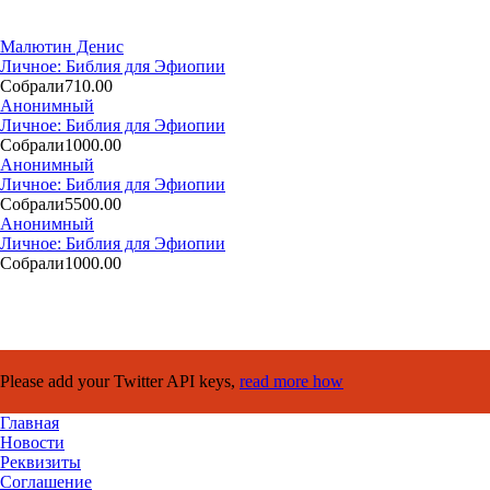
Малютин Денис
Личное: Библия для Эфиопии
Собрали
710.00
Анонимный
Личное: Библия для Эфиопии
Собрали
1000.00
Анонимный
Личное: Библия для Эфиопии
Собрали
5500.00
Анонимный
Личное: Библия для Эфиопии
Собрали
1000.00
Please add your Twitter API keys,
read more how
Главная
Новости
Реквизиты
Соглашение